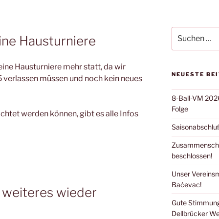
Suchen
eine Hausturniere
nach:
keine Hausturniere mehr statt, da wir
NEUESTE BE
5 verlassen müssen und noch kein neues
8-Ball-VM 2026:
Folge
chtet werden können, gibt es alle Infos
Saisonabschluß
Zusammenschlu
beschlossen!
Unser Vereinsm
Baċevac!
f weiteres wieder
Gute Stimmung
Dellbrücker We