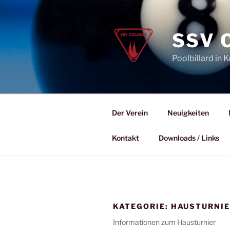
Zum
Inhalt
springen
SSV 
Poolbillard in K
Der Verein
Neuigkeiten
Kontakt
Downloads / Links
KATEGORIE:
HAUSTURNI
Informationen zum Hausturnier