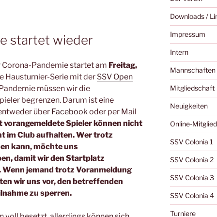
Downloads / Li
Impressum
e startet wieder
Intern
r Corona-Pandemie startet am
Freitag,
Mannschaften
e Hausturnier-Serie mit der
SSV Open
Mitgliedschaft
Pandemie müssen wir die
pieler begrenzen. Darum ist eine
Neuigkeiten
 entweder über
Facebook
oder per Mail
t vorangemeldete Spieler können nicht
Online-Mitglie
t im Club aufhalten. Wer trotz
SSV Colonia 1
men kann, möchte uns
ben, damit wir den Startplatz
SSV Colonia 2
n. Wenn jemand trotz Voranmeldung
SSV Colonia 3
lten wir uns vor, den betreffenden
eilnahme zu sperren.
SSV Colonia 4
Turniere
n voll besetzt, allerdings können sich