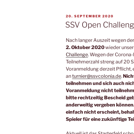
VERÖFFENTLICHT
20. SEPTEMBER 2020
AM
SSV Open Challeng
Nach langer Auszeit wegen de
2. Oktober 2020
wieder unser
Challenge
. Wegen der Corona-
Teilnehmerzahl streng auf 20 S
Voranmeldung derzeit Pflicht,
an
turnier@ssvcolonia.de
.
Nich
teilnehmen und sich auch nich
Voranmeldung nicht teilneh
bitte rechtzeitig Bescheid ge
anderweitig vergeben könne
einfach nicht erscheint, beha
Spieler für eine zukünftige T
Aktuell ist das Starterfeld scho