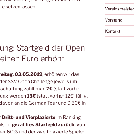
te setzen lassen.
Vereinsmeister
Vorstand
Kontakt
ung: Startgeld der Open
 einen Euro erhöht
reitag, 03.05.2019
, erhöhen wir das
 der SSV Open Challenge jeweils um
Ausschüttung zahlt man
7€
(statt vorher
ttung werden
13€
(statt vorher 12€) fällig.
 davon an die German Tour und 0,50€ in
r
Dritt- und Vierplazierte
im Ranking
ls ihr
gezahltes Startgeld zurück
. Vom
eger 60% und der zweitplazierte Spieler