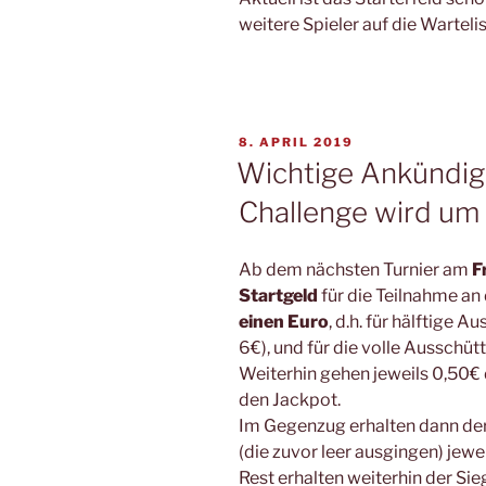
weitere Spieler auf die Wartelis
VERÖFFENTLICHT
8. APRIL 2019
AM
Wichtige Ankündig
Challenge wird um
Ab dem nächsten Turnier am
F
Startgeld
für die Teilnahme an
einen Euro
, d.h. für hälftige 
6€), und für die volle Ausschü
Weiterhin gehen jeweils 0,50€
den Jackpot.
Im Gegenzug erhalten dann de
(die zuvor leer ausgingen) jewei
Rest erhalten weiterhin der Si