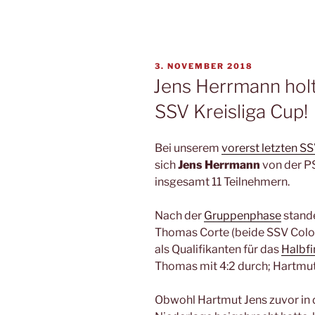
VERÖFFENTLICHT
3. NOVEMBER 2018
AM
Jens Herrmann holt
SSV Kreisliga Cup!
Bei unserem
vorerst letzten SS
sich
Jens Herrmann
von der PS
insgesamt 11 Teilnehmern.
Nach der
Gruppenphase
stande
Thomas Corte (beide SSV Coloni
als Qualifikanten für das
Halbfi
Thomas mit 4:2 durch; Hartmut 
Obwohl Hartmut Jens zuvor in 