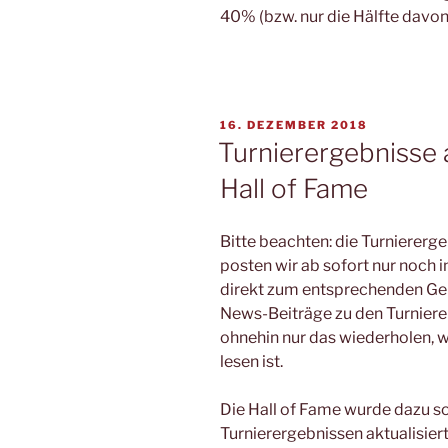
40% (bzw. nur die Hälfte davon
VERÖFFENTLICHT
16. DEZEMBER 2018
AM
Turnierergebnisse 
Hall of Fame
Bitte beachten: die Turniererg
posten wir ab sofort nur noch i
direkt zum entsprechenden Ger
News-Beiträge zu den Turnieren
ohnehin nur das wiederholen, 
lesen ist.
Die Hall of Fame wurde dazu s
Turnierergebnissen aktualisiert