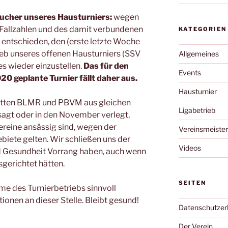
sucher unseres Hausturniers:
wegen
Fallzahlen und des damit verbundenen
KATEGORIEN
s entschieden, den (erste letzte Woche
b unseres offenen Hausturniers (SSV
Allgemeines
es wieder einzustellen.
Das für den
Events
0 geplante Turnier fällt daher aus.
Hausturnier
hatten BLMR und PBVM aus gleichen
Ligabetrieb
sagt oder in den November verlegt,
ereine ansässig sind, wegen der
Vereinsmeister
biete gelten. Wir schließen uns der
Videos
d Gesundheit Vorrang haben, auch wenn
sgerichtet hätten.
SEITEN
e des Turnierbetriebs sinnvoll
tionen an dieser Stelle. Bleibt gesund!
Datenschutzer
Der Verein