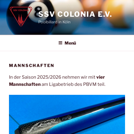
Zum
Inhalt
SSV COLONIA E.V.
springen
Poolbillard in Köln
Menü
MANNSCHAFTEN
In der Saison 2025/2026 nehmen wir mit
vier
Mannschaften
am Ligabetrieb des PBVM teil.