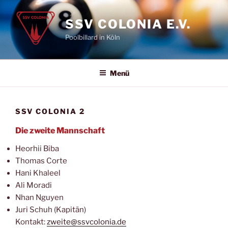
Zum
Inhalt
SSV COLONIA E.V.
springen
Poolbillard in Köln
Menü
SSV COLONIA 2
Die zweite Mannschaft
Heorhii Biba
Thomas Corte
Hani Khaleel
Ali Moradi
Nhan Nguyen
Juri Schuh (Kapitän)
Kontakt:
zweite@ssvcolonia.de