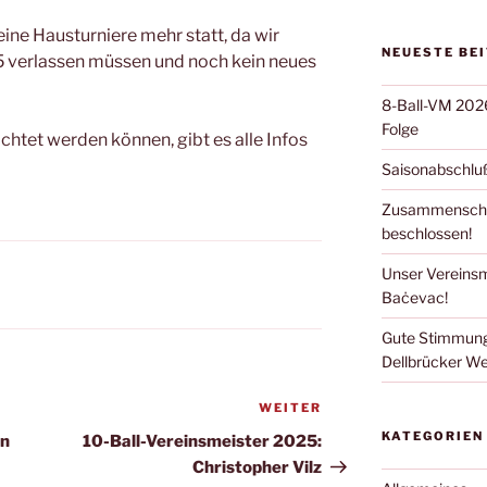
keine Hausturniere mehr statt, da wir
NEUESTE BE
5 verlassen müssen und noch kein neues
8-Ball-VM 2026:
Folge
chtet werden können, gibt es alle Infos
Saisonabschluß
Zusammenschlu
beschlossen!
Unser Vereinsm
Baċevac!
Gute Stimmung
Dellbrücker We
WEITER
Nächster
Beitrag
KATEGORIEN
on
10-Ball-Vereinsmeister 2025:
Christopher Vilz