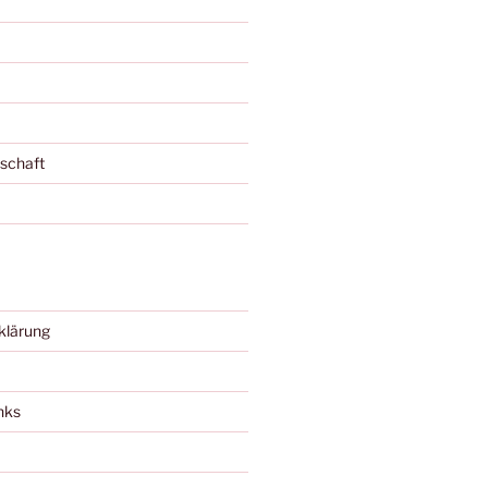
schaft
klärung
nks