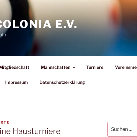
COLONIA E.V.
öln
Mitgliedschaft
Mannschaften
Turniere
Vereinsme
Impressum
Datenschutzerklärung
ORTE
Suchen
eine Hausturniere
nach: