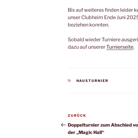
Bis auf weiteres finden leider 
unser Clubheim Ende Juni 202
beziehen konnten.
Sobald wieder Turniere ausgeri
dazu auf unserer
Turnierseite
.
KATEGORIEN
HAUSTURNIER
Beitragsnavigation
Vorheriger
ZURÜCK
Beitrag
Doppelturnier zum Abschied v
der „Magic Hall“