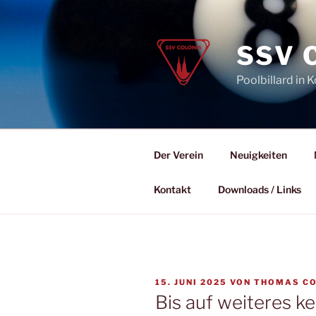
Zum
Inhalt
springen
SSV 
Poolbillard in K
Der Verein
Neuigkeiten
Kontakt
Downloads / Links
VERÖFFENTLICHT
15. JUNI 2025
VON
THOMAS C
AM
Bis auf weiteres k