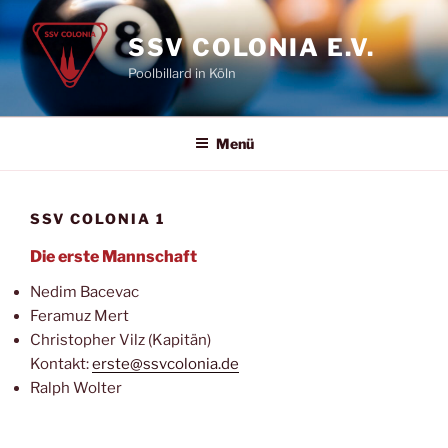
Zum
Inhalt
SSV COLONIA E.V.
springen
Poolbillard in Köln
Menü
SSV COLONIA 1
Die erste Mannschaft
Nedim Bacevac
Feramuz Mert
Christopher Vilz (Kapitän)
Kontakt:
erste@ssvcolonia.de
Ralph Wolter