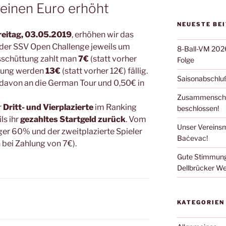
 einen Euro erhöht
NEUESTE BE
reitag, 03.05.2019
, erhöhen wir das
 der SSV Open Challenge jeweils um
8-Ball-VM 2026:
Ausschüttung zahlt man
7€
(statt vorher
Folge
ttung werden
13€
(statt vorher 12€) fällig.
Saisonabschluß
 davon an die German Tour und 0,50€ in
Zusammenschlu
r
Dritt- und Vierplazierte
im Ranking
beschlossen!
ls ihr
gezahltes Startgeld zurück
. Vom
Unser Vereinsm
eger 60% und der zweitplazierte Spieler
Baċevac!
 bei Zahlung von 7€).
Gute Stimmung
Dellbrücker We
KATEGORIEN