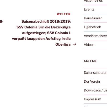
Allgemeines
Events
WEITER
Nächster
Hausturnier
Beitrag
8-
Saisonabschluß 2018/2019:
Ligabetrieb
SSV Colonia 3 in die Bezirksliga
aufgestiegen; SSV Colonia 1
Vereinsmeister
verpaßt knapp den Aufstieg in die
Oberliga
Videos
SEITEN
Datenschutzer
Der Verein
Downloads / Li
Impressum