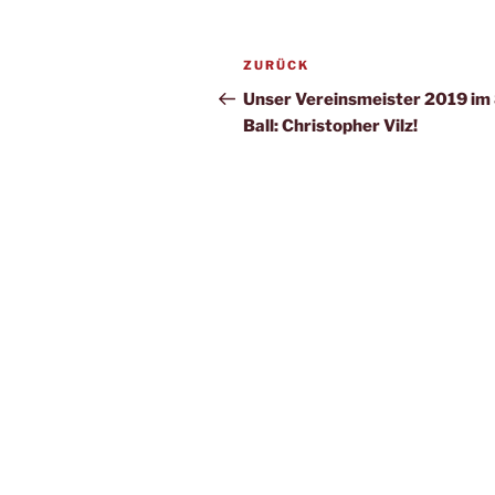
Beitragsnavigation
Vorheriger
ZURÜCK
Beitrag
Unser Vereinsmeister 2019 im 
Ball: Christopher Vilz!