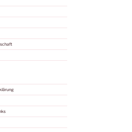
schaft
klärung
nks