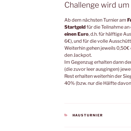
Challenge wird um
Ab dem nächsten Turnier am
F
Startgeld
für die Teilnahme an
einen Euro
, d.h. für hälftige 
6€), und für die volle Ausschü
Weiterhin gehen jeweils 0,50€
den Jackpot.
Im Gegenzug erhalten dann de
(die zuvor leer ausgingen) jewei
Rest erhalten weiterhin der Si
40% (bzw. nur die Hälfte davon
KATEGORIEN
HAUSTURNIER