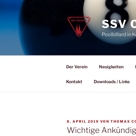
Zum
Inhalt
springen
SSV 
Poolbillard in K
Der Verein
Neuigkeiten
Kontakt
Downloads / Links
VERÖFFENTLICHT
8. APRIL 2019
VON
THOMAS C
AM
Wichtige Ankündig