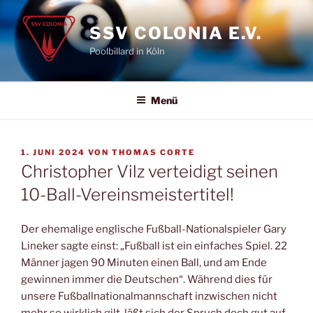
Zum
Inhalt
SSV COLONIA E.V.
springen
Poolbillard in Köln
Menü
VERÖFFENTLICHT
1. JUNI 2024
VON
THOMAS CORTE
AM
Christopher Vilz verteidigt seinen
10-Ball-Vereinsmeistertitel!
Der ehemalige englische Fußball-Nationalspieler Gary
Lineker sagte einst: „Fußball ist ein einfaches Spiel. 22
Männer jagen 90 Minuten einen Ball, und am Ende
gewinnen immer die Deutschen“. Während dies für
unsere Fußballnationalmannschaft inzwischen nicht