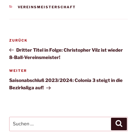
KATEGORIEN
VEREINSMEISTERSCHAFT
Beitragsnavigation
Vorheriger
ZURÜCK
Beitrag
Dritter Titel in Folge: Christopher Vilz ist wieder
8-Ball-Vereinsmeister!
Nächster
WEITER
Beitrag
Saisonabschluß 2023/2024: Colonia 3 steigt in die
Bezirksliga auf!
Suchen
Suche
nach: