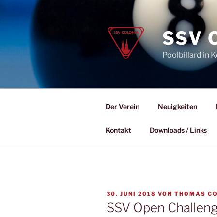
Zum
Inhalt
springen
SSV 
Poolbillard in K
Der Verein
Neuigkeiten
Kontakt
Downloads / Links
VERÖFFENTLICHT
30. JUNI 2018
VON
THOMAS C
AM
SSV Open Challeng