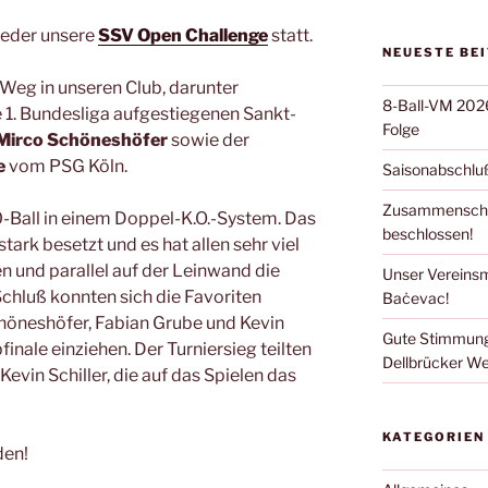
ieder unsere
SSV Open Challenge
statt.
NEUESTE BE
Weg in unseren Club, darunter
8-Ball-VM 2026:
e 1. Bundesliga aufgestiegenen Sankt-
Folge
Mirco Schöneshöfer
sowie der
e
vom PSG Köln.
Saisonabschluß
Zusammenschlu
-Ball in einem Doppel-K.O.-System. Das
beschlossen!
ark besetzt und es hat allen sehr viel
n und parallel auf der Leinwand die
Unser Vereinsm
hluß konnten sich die Favoriten
Baċevac!
höneshöfer, Fabian Grube und Kevin
Gute Stimmung
finale einziehen. Der Turniersieg teilten
Dellbrücker We
Kevin Schiller, die auf das Spielen das
KATEGORIEN
den!