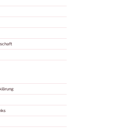
schaft
klärung
nks