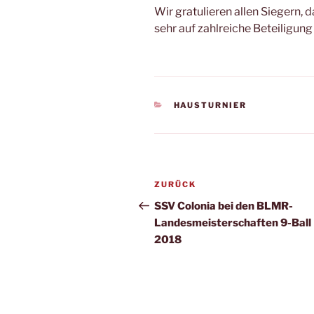
Wir gratulieren allen Siegern, 
sehr auf zahlreiche Beteiligun
KATEGORIEN
HAUSTURNIER
Beitragsnavigation
Vorheriger
ZURÜCK
Beitrag
SSV Colonia bei den BLMR-
Landesmeisterschaften 9-Ball
2018