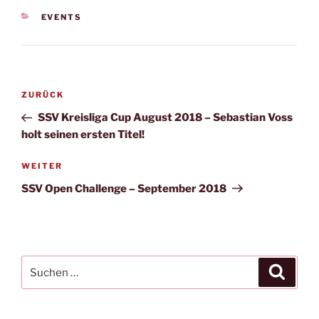
KATEGORIEN
EVENTS
Beitragsnavigation
Vorheriger
ZURÜCK
Beitrag
SSV Kreisliga Cup August 2018 – Sebastian Voss
holt seinen ersten Titel!
Nächster
WEITER
Beitrag
SSV Open Challenge – September 2018
Suchen
Suche
nach: