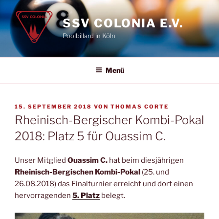
Zum
Inhalt
SSV COLONIA E.V.
springen
Poolbillard in Köln
Menü
VERÖFFENTLICHT
15. SEPTEMBER 2018
VON
THOMAS CORTE
AM
Rheinisch-Bergischer Kombi-Pokal
2018: Platz 5 für Ouassim C.
Unser Mitglied
Ouassim C.
hat beim diesjährigen
Rheinisch-Bergischen Kombi-Pokal
(25. und
26.08.2018) das Finalturnier erreicht und dort einen
hervorragenden
5. Platz
belegt.