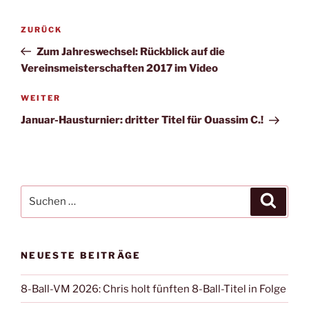
Beitragsnavigation
Vorheriger
ZURÜCK
Beitrag
Zum Jahreswechsel: Rückblick auf die
Vereinsmeisterschaften 2017 im Video
Nächster
WEITER
Beitrag
Januar-Hausturnier: dritter Titel für Ouassim C.!
Suchen
Suche
nach:
NEUESTE BEITRÄGE
8-Ball-VM 2026: Chris holt fünften 8-Ball-Titel in Folge