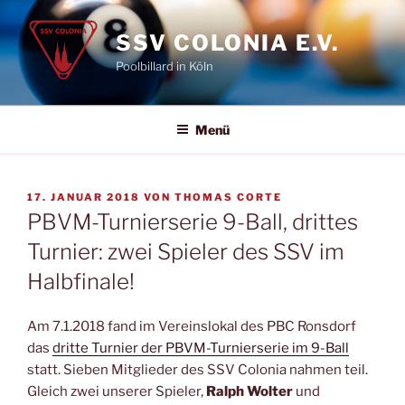
Zum
Inhalt
SSV COLONIA E.V.
springen
Poolbillard in Köln
Menü
VERÖFFENTLICHT
17. JANUAR 2018
VON
THOMAS CORTE
AM
PBVM-Turnierserie 9-Ball, drittes
Turnier: zwei Spieler des SSV im
Halbfinale!
Am 7.1.2018 fand im Vereinslokal des PBC Ronsdorf
das
dritte Turnier der PBVM-Turnierserie im 9-Ball
statt. Sieben Mitglieder des SSV Colonia nahmen teil.
Gleich zwei unserer Spieler,
Ralph Wolter
und