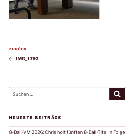
Beitragsnavigation
Vorheriger
ZURÜCK
Beitrag
IMG_1792
Suchen
Suche
nach:
NEUESTE BEITRÄGE
8-Ball-VM 2026: Chris holt fünften 8-Ball-Titel in Folge