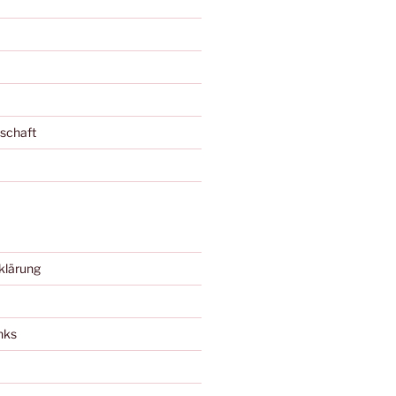
schaft
klärung
nks