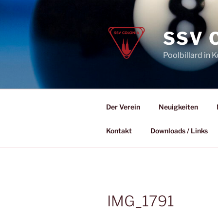
Zum
Inhalt
springen
SSV 
Poolbillard in K
Der Verein
Neuigkeiten
Kontakt
Downloads / Links
IMG_1791