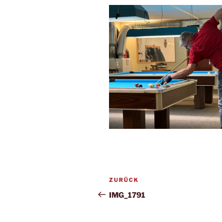
Beitragsnavigation
Vorheriger
ZURÜCK
Beitrag
IMG_1791