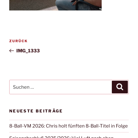
Beitragsnavigation
Vorheriger
ZURÜCK
Beitrag
IMG_1333
Suchen
Suche
nach:
NEUESTE BEITRÄGE
8-Ball-VM 2026: Chris holt fünften 8-Ball-Titel in Folge